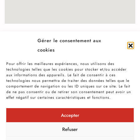
Gérer le consentement aux
SUIVEZ L'AGENCE SUR LES RÉSEAUX
cookies
SOCIAUX
Pour offrir les meilleures expériences, nous utilisons des
technologies telles que les cookies pour stocker et/ou accéder
aux informations des appareils. Le fait de consentir à ces
technologies nous permettra de traiter des données telles que le
comportement de navigation ou les ID uniques sur ce site. Le fait
de ne pas consentir ou de retirer son consentement peut avoir un
effet négatif sur certaines caractéristiques et fonctions.
Accepter
06 24 22 14 47 ● 60 Avenue Honoré
Refuser
Serres 31000 Toulouse ●